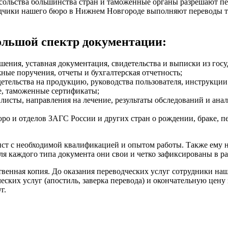
осольства большинства стран и таможенные органы разрешают п
дчики нашего бюро в Нижнем Новгороде выполняют переводы так
ольшой спектр документации:
шения, уставная документация, свидетельства и выписки из го
ные поручения, отчеты и бухгалтерская отчетность;
етельства на продукцию, руководства пользователя, инструкции
е, таможенные сертификаты;
исты, направления на лечение, результаты обследований и анал
ро и отделов ЗАГС России и других стран о рождении, браке, пе
ст с необходимой квалификацией и опытом работы. Также ему н
 каждого типа документа они свои и четко зафиксированы в р
ственная копия. До оказания переводческих услуг сотрудники н
ких услуг (апостиль, заверка перевода) и окончательную цену 
г.