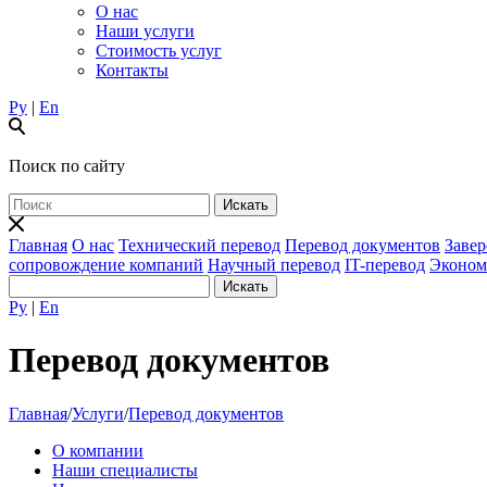
О нас
Наши услуги
Стоимость услуг
Контакты
Ру
|
En
Поиск по сайту
Главная
О нас
Технический перевод
Перевод документов
Завер
сопровождение компаний
Научный перевод
IT-перевод
Эконом
Ру
|
En
Перевод документов
Главная
/
Услуги
/
Перевод документов
О компании
Наши специалисты