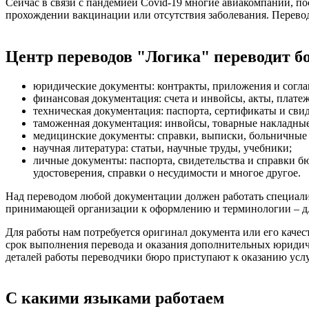
Сейчас в связи с пандемией Covid-19 многие авиакомпании, п
прохождении вакцинации или отсутствия заболевания. Перево
Центр переводов "Логика" переводит б
юридические документы: контракты, приложения и согла
финансовая документация: счета и инвойсы, акты, платеж
техническая документация: паспорта, сертификаты и свид
таможенная документация: инвойсы, товарные накладны
медицинские документы: справки, выписки, больничные л
научная литература: статьи, научные труды, учебники;
личные документы: паспорта, свидетельства и справки бю
удостоверения, справки о несудимости и многое другое.
Над переводом любой документации должен работать специали
принимающей организации к оформлению и терминологии – для
Для работы нам потребуется оригинал документа или его каче
срок выполнения перевода и оказания дополнительных юридичес
деталей работы переводчики бюро приступают к оказанию услу
С какими языками работаем