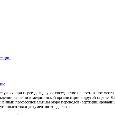
нтации
цию
учаях: при переезде в другое государство на постоянное место 
ждении лечении в медицинской организации в другой стране. Да
олненный профессиональным бюро переводов (сертифицированный
уга подготовки документов «под ключ».